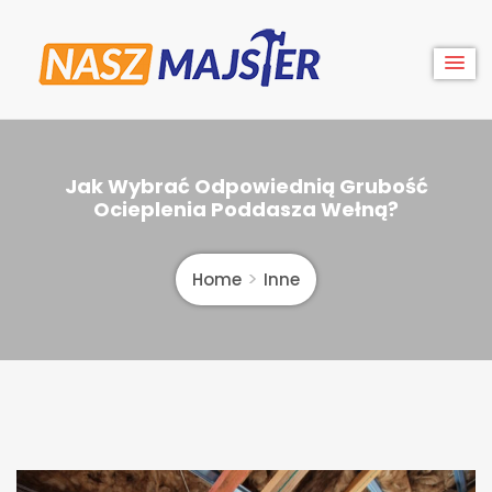
Skip
to
content
Nasz
Jak Wybrać Odpowiednią Grubość
Majster
Ocieplenia Poddasza Wełną?
Home
Inne