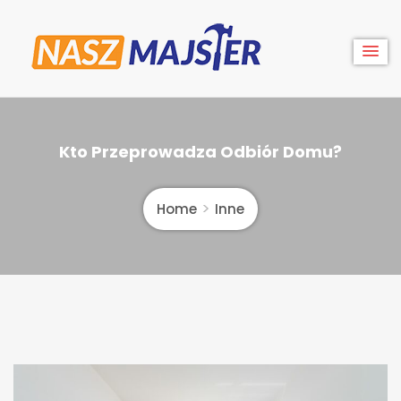
Skip
to
content
Nasz
Kto Przeprowadza Odbiór Domu?
Majster
Home
Inne