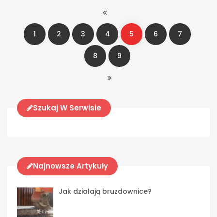
1
2
3
4
5
6
7
8
9
Szukaj W Serwisie
Najnowsze Artykuły
Jak działają bruzdownice?