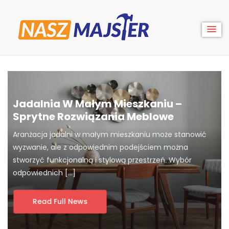
Skip
to
content
Nasz
Majster
Jadalnia W Małym Mieszkaniu –
Sprytne Rozwiązania Meblowe
Aranżacja jadalni w małym mieszkaniu może stanowić
wyzwanie, ale z odpowiednim podejściem można
stworzyć funkcjonalną i stylową przestrzeń. Wybór
odpowiednich […]
Read Full News