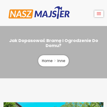
Skip
to
content
Nasz
Jak Dopasować Bramę I Ogrodzenie Do
Majster
Domu?
Home
Inne