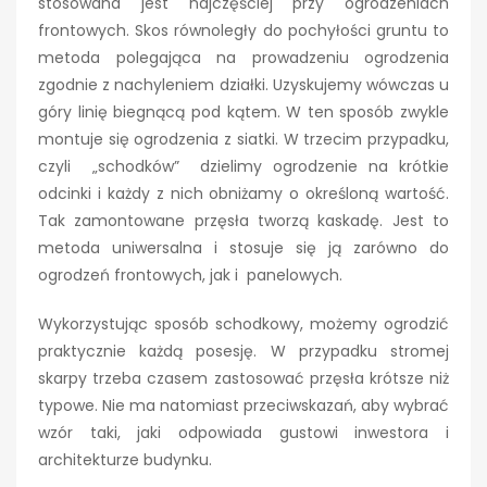
stosowana jest najczęściej przy ogrodzeniach
frontowych. Skos równoległy do pochyłości gruntu to
metoda polegająca na prowadzeniu ogrodzenia
zgodnie z nachyleniem działki. Uzyskujemy wówczas u
góry linię biegnącą pod kątem. W ten sposób zwykle
montuje się ogrodzenia z siatki. W trzecim przypadku,
czyli „schodków” dzielimy ogrodzenie na krótkie
odcinki i każdy z nich obniżamy o określoną wartość.
Tak zamontowane przęsła tworzą kaskadę. Jest to
metoda uniwersalna i stosuje się ją zarówno do
ogrodzeń frontowych, jak i panelowych.
Wykorzystując sposób schodkowy, możemy ogrodzić
praktycznie każdą posesję. W przypadku stromej
skarpy trzeba czasem zastosować przęsła krótsze niż
typowe. Nie ma natomiast przeciwskazań, aby wybrać
wzór taki, jaki odpowiada gustowi inwestora i
architekturze budynku.