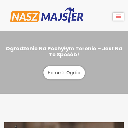
Skip
to
content
Nasz
Ogrodzenie Na Pochyłym Terenie – Jest Na
Majster
To Sposób!
Home
Ogród