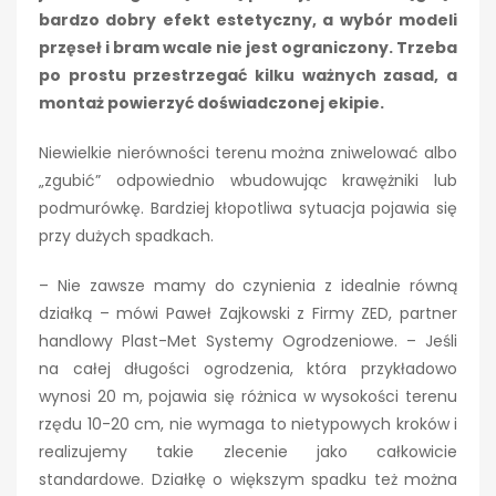
bardzo dobry efekt estetyczny, a wybór modeli
przęseł i bram wcale nie jest ograniczony. Trzeba
po prostu przestrzegać kilku ważnych zasad, a
montaż powierzyć doświadczonej ekipie.
Niewielkie nierówności terenu można zniwelować albo
„zgubić” odpowiednio wbudowując krawężniki lub
podmurówkę. Bardziej kłopotliwa sytuacja pojawia się
przy dużych spadkach.
– Nie zawsze mamy do czynienia z idealnie równą
działką – mówi Paweł Zajkowski z Firmy ZED, partner
handlowy Plast-Met Systemy Ogrodzeniowe. – Jeśli
na całej długości ogrodzenia, która przykładowo
wynosi 20 m, pojawia się różnica w wysokości terenu
rzędu 10-20 cm, nie wymaga to nietypowych kroków i
realizujemy takie zlecenie jako całkowicie
standardowe. Działkę o większym spadku też można