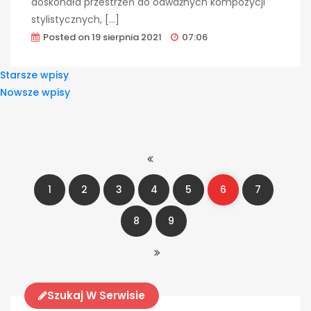
doskonała przestrzeń do odważnych kompozycji
stylistycznych, […]
Posted on
19 sierpnia 2021
07:06
Nawigacja
Starsze wpisy
Nowsze wpisy
Po
Wpisach
1
2
3
4
5
6
7
8
9
Szukaj W Serwisie