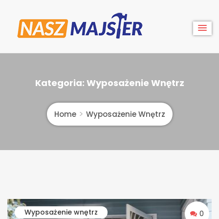
Skip
to
content
Nasz
Kategoria:
Wyposażenie Wnętrz
Majster
Home
Wyposażenie Wnętrz
Wyposażenie wnętrz
0